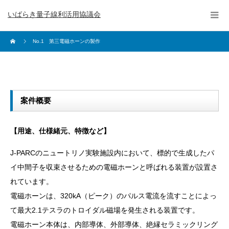
いばらき量子線利活用協議会
No.1 第三電磁ホーンの製作
案件概要
【用途、仕様緒元、特徴など】
J-PARCのニュートリノ実験施設内において、標的で生成したパ
イ中間子を収束させるための電磁ホーンと呼ばれる装置が設置さ
れています。
電磁ホーンは、320kA（ピーク）のパルス電流を流すことによっ
て最大2.1テスラのトロイダル磁場を発生される装置です。
電磁ホーン本体は、内部導体、外部導体、絶縁セラミックリング